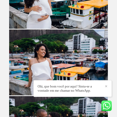
Olá, que bom você por aqui! Sinta-se a
✕
vontade em me chamar no WhatsApp.