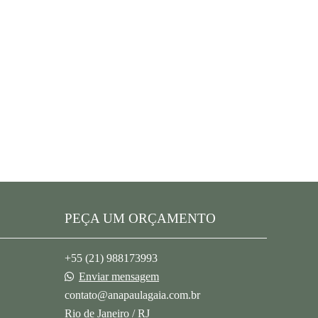
PEÇA UM ORÇAMENTO
+55 (21) 988173993
Enviar mensagem
contato@anapaulagaia.com.br
Rio de Janeiro / RJ