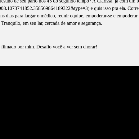
tino de seu parto nos 45 do segundo tempo? A Clarissa, já com um bar
08.1073741852.358569864189322&type=3) e quis isso pra ela. Correu
s dias para largar o médico, reunir equipe, empoderar-se e empoderar 
. Tranquilo, em seu lar, cercada de amor e segurança.
ém filmado por mim. Desafio você a ver sem chorar!