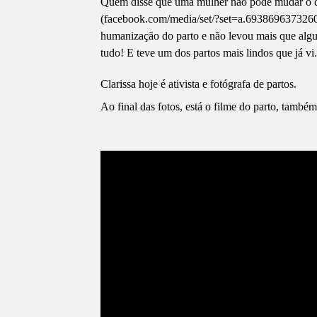
Quem disse que uma mulher não pode mudar o des
(facebook.com/media/set/?set=a.6938696373260
humanização do parto e não levou mais que algun
tudo! E teve um dos partos mais lindos que já vi
Clarissa hoje é ativista e fotógrafa de partos.
Ao final das fotos, está o filme do parto, tamb