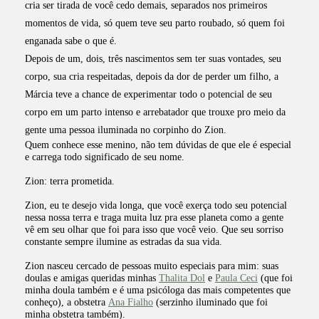
cria ser tirada de você cedo demais, separados nos primeiros
momentos de vida, só quem teve seu parto roubado, só quem foi
enganada sabe o que é.
Depois de um, dois, três nascimentos sem ter suas vontades, seu
corpo, sua cria respeitadas, depois da dor de perder um filho, a
Márcia teve a chance de experimentar todo o potencial de seu
corpo em um parto intenso e arrebatador que trouxe pro meio da
gente uma pessoa iluminada no corpinho do Zion.
Quem conhece esse menino, não tem dúvidas de que ele é especial
e carrega todo significado de seu nome.
Zion: terra prometida.
Zion, eu te desejo vida longa, que você exerça todo seu potencial
nessa nossa terra e traga muita luz pra esse planeta como a gente
vê em seu olhar que foi para isso que você veio. Que seu sorriso
constante sempre ilumine as estradas da sua vida.
Zion nasceu cercado de pessoas muito especiais para mim: suas
doulas e amigas queridas minhas
Thalita Dol
e
Paula Ceci
(que foi
minha doula também e é uma psicóloga das mais competentes que
conheço), a obstetra
Ana Fialho
(serzinho iluminado que foi
minha obstetra também).