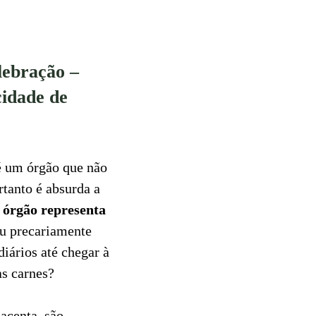
lebração –
cidade de
é um órgão que não
rtanto é absurda a
e órgão representa
eu precariamente
iários até chegar à
s carnes?
acenta, são