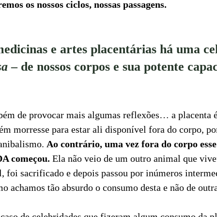
emos os nossos ciclos, nossas passagens.
medicinas e artes placentárias há uma ce
sa
– de nossos corpos e sua potente capa
bém de provocar mais algumas reflexões… a placenta 
m morresse para estar ali disponível fora do corpo, po
anibalismo.
Ao contrário, uma vez fora do corpo ess
DA começou.
Ela não veio de um outro animal que viv
, foi sacrificado e depois passou por inúmeros intermed
o achamos tão absurdo o consumo desta e não de outra
caso de celebridades que fizeram algum consumo da pl