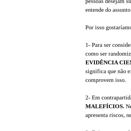
pessoas desejam su
17
Curtir
entende do assunto
Comentar
Por isso gostaríamo
1- Para ser conside
como ser randomiza
EVIDÊNCIA CIENTÍ
significa que não 
comprovem isso.
2- Em contrapart
MALEFÍCIOS.
Ne
apresenta riscos, 