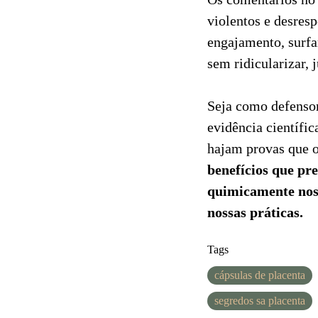
violentos e desres
engajamento, surfa
sem ridicularizar, 
Seja como defensor
evidência científic
hajam provas que o
benefícios que pr
quimicamente nos 
nossas práticas.
Tags
cápsulas de placenta
segredos sa placenta