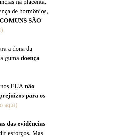
âncias na placenta.
sença de hormônios,
S COMUNS SÃO
i)
ara a dona da
á alguma
doença
os nos EUA
não
prejuízos para os
o aqui)
as das evidências
dir esforços. Mas