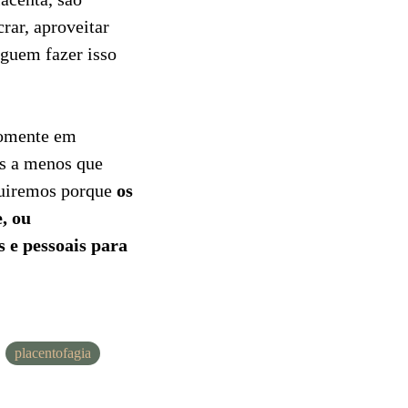
rar, aproveitar
eguem fazer isso
somente em
 a menos que
guiremos porque
os
, ou
 e pessoais para
placentofagia