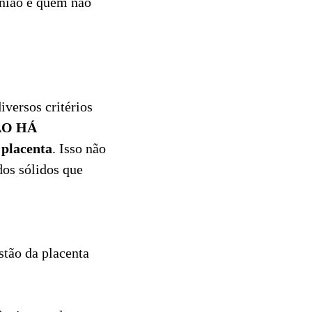
inião e quem não
iversos critérios
ÃO HÁ
placenta
. Isso não
dos sólidos que
tão da placenta