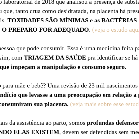
 laboratorial de 2018 que analisou a presença de subst
 que, tanto crua como desidratada, na placenta há pre
is.
TOXIDADES SÃO MÍNIMAS e as BACTÉRIA
E O PREPARO FOR ADEQUADO.
(veja o estudo aqu
pessoa que pode consumir. Essa é uma medicina feita p
ssim, com
TRIAGEM DA SAÚDE
pra identificar se h
s que impeçam a manipulação e consumo seguro.
co para mãe e bebê? Uma revisão de 23 mil nasciment
dício que levasse a uma preocupação em relação a 
 consumiram sua placenta.
(veja mais sobre esse estud
ais da assistência ao parto, somos
profundas defensor
QUANDO ELAS EXISTEM
, devem ser defendidas sem me