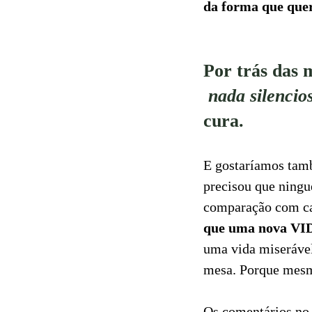
da forma que quer
Por trás das 
nada silencio
cura.
E gostaríamos tam
precisou que ningué
comparação com c
que uma nova VI
uma vida miserável
mesa. Porque mesm
Os comentários no 