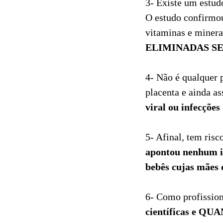
3- Existe um estudo
O estudo confirmou
vitaminas e minera
ELIMINADAS S
4- Não é qualquer 
placenta e ainda a
viral ou infecçõe
5- Afinal, tem ris
apontou nenhum in
bebês cujas mães
6- Como profission
científicas e 