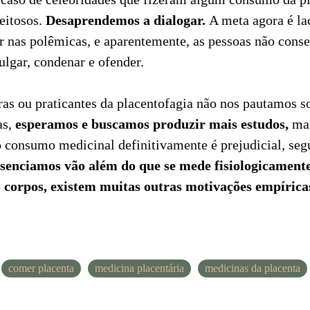
peitosos.
Desaprendemos a dialogar.
A meta agora é lac
r nas polêmicas, e aparentemente, as pessoas não cons
julgar, condenar e ofender.
as ou praticantes da placentofagia não nos pautamos 
as,
esperamos e buscamos produzir mais estudos,
mas
 consumo medicinal definitivamente é prejudicial, se
esenciamos vão além do que se mede fisiologicamente
corpos, existem muitas outras motivações empíricas
comer placenta
medicina placentária
medicinas da placenta