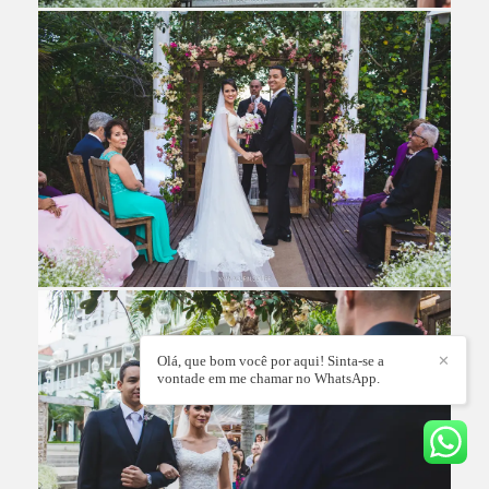
Olá, que bom você por aqui! Sinta-se a
✕
vontade em me chamar no WhatsApp.